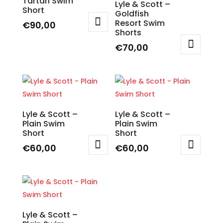
Tartan Swim
Lyle & Scott –
Short
Goldfish
Resort Swim
€
90,00
Shorts
Questo
€
70,00
prodotto
Questo
ha
prodotto
più
ha
varianti.
più
Le
varianti.
Lyle & Scott –
Lyle & Scott –
opzioni
Plain Swim
Plain Swim
Le
possono
Short
Short
opzioni
essere
€
60,00
€
60,00
possono
scelte
Questo
Questo
essere
nella
prodotto
prodotto
scelte
pagina
ha
ha
nella
del
più
più
pagina
prodotto
varianti.
varianti.
Lyle & Scott –
del