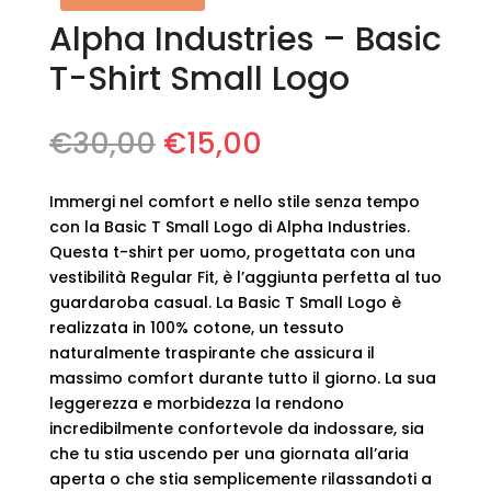
Alpha Industries – Basic
T-Shirt Small Logo
Il
Il
€
30,00
€
15,00
prezzo
prezzo
originale
attuale
Immergi nel comfort e nello stile senza tempo
era:
è:
con la Basic T Small Logo di Alpha Industries.
€30,00.
€15,00.
Questa t-shirt per uomo, progettata con una
vestibilità Regular Fit, è l’aggiunta perfetta al tuo
guardaroba casual. La Basic T Small Logo è
realizzata in 100% cotone, un tessuto
naturalmente traspirante che assicura il
massimo comfort durante tutto il giorno. La sua
leggerezza e morbidezza la rendono
incredibilmente confortevole da indossare, sia
che tu stia uscendo per una giornata all’aria
aperta o che stia semplicemente rilassandoti a