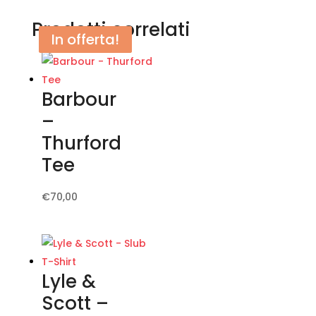
Prodotti correlati
In offerta!
In offerta!
Barbour
–
Thurford
Tee
Questo
€
70,00
prodotto
ha
più
varianti.
Lyle &
Le
Scott –
opzioni