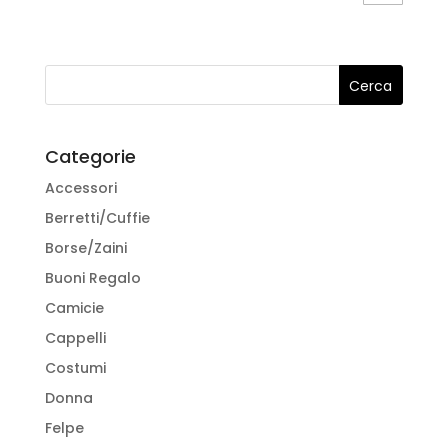
era:
è:
più
€45,00.
€22,50.
varianti.
Le
opzioni
possono
essere
Categorie
scelte
Accessori
nella
pagina
Berretti/Cuffie
del
Borse/Zaini
prodotto
Buoni Regalo
Camicie
Cappelli
Costumi
Donna
Felpe