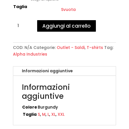
Taglia
Svuota
Alpha
Aggiungi al carrello
Industries
-
Basic
T-
COD:
N/A
Categorie:
Outlet - Saldi
,
T-shirts
Tag:
Shirt
Alpha Industries
Small
Logo
Informazioni aggiuntive
quantità
Informazioni
aggiuntive
Colore
Burgundy
Taglia
S
,
M
,
L
,
XL
,
XXL