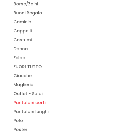
del
Borse/Zaini
prodotto
Buoni Regalo
Camicie
Cappelli
Costumi
Donna
Felpe
FUORI TUTTO
Giacche
Maglieria
Outlet - Saldi
Pantaloni corti
Pantaloni lunghi
Polo
Poster