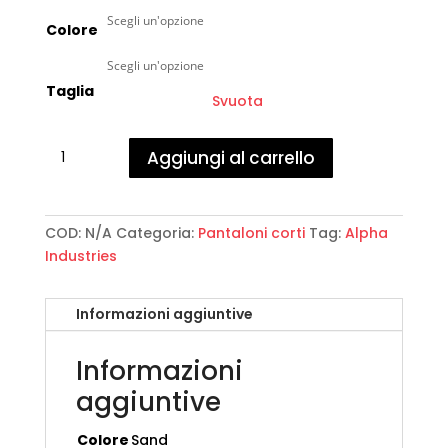
Colore
Taglia
Svuota
Alpha
Aggiungi al carrello
Industries
-
Battalion
Short
COD:
N/A
Categoria:
Pantaloni corti
Tag:
Alpha
quantità
Industries
Informazioni aggiuntive
Informazioni
aggiuntive
Colore
Sand