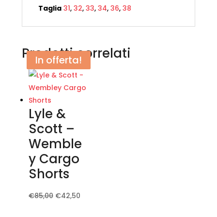
Taglia
31
,
32
,
33
,
34
,
36
,
38
Prodotti correlati
In offerta!
In offerta!
Lyle &
Scott –
Wemble
y Cargo
Shorts
Il
Il
Questo
€
85,00
€
42,50
prezzo
prezzo
prodotto