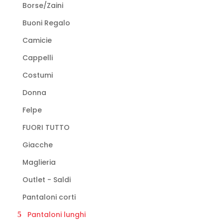
Borse/Zaini
del
prodotto
Buoni Regalo
Camicie
Cappelli
Costumi
Donna
Felpe
FUORI TUTTO
Giacche
Maglieria
Outlet - Saldi
Pantaloni corti
Pantaloni lunghi