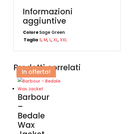
quantità
Informazioni
aggiuntive
Colore
Sage Green
Taglia
S
,
M
,
L
,
XL
,
XXL
Prodotti correlati
In offerta!
In offerta!
Barbour
–
Bedale
Wax