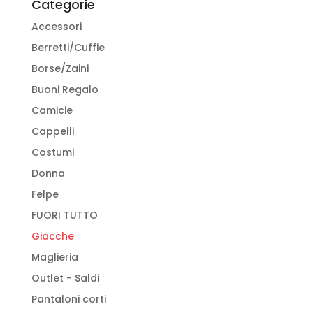
Categorie
scelte
Accessori
nella
pagina
Berretti/Cuffie
del
Borse/Zaini
prodotto
Buoni Regalo
Camicie
Cappelli
Costumi
Donna
Felpe
FUORI TUTTO
Giacche
Maglieria
Outlet - Saldi
Pantaloni corti