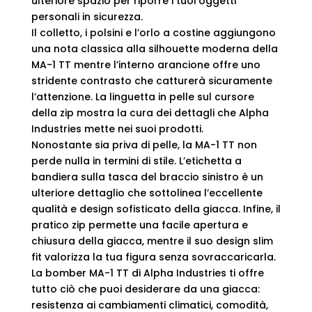
ulteriore spazio per riporre i tuoi oggetti
personali in sicurezza.
Il colletto, i polsini e l’orlo a costine aggiungono
una nota classica alla silhouette moderna della
MA-1 TT mentre l’interno arancione offre uno
stridente contrasto che catturerà sicuramente
l’attenzione. La linguetta in pelle sul cursore
della zip mostra la cura dei dettagli che Alpha
Industries mette nei suoi prodotti.
Nonostante sia priva di pelle, la MA-1 TT non
perde nulla in termini di stile. L’etichetta a
bandiera sulla tasca del braccio sinistro è un
ulteriore dettaglio che sottolinea l’eccellente
qualità e design sofisticato della giacca. Infine, il
pratico zip permette una facile apertura e
chiusura della giacca, mentre il suo design slim
fit valorizza la tua figura senza sovraccaricarla.
La bomber MA-1 TT di Alpha Industries ti offre
tutto ciò che puoi desiderare da una giacca:
resistenza ai cambiamenti climatici, comodità,