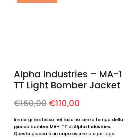
Alpha Industries – MA-1
TT Light Bomber Jacket
Il
Il
€
160,00
€
110,00
prezzo
prezzo
originale
attuale
Immergi te stesso nel fascino senza tempo della
era:
è:
giacca bomber MA-1 TT di Alpha Industries.
€160,00.
€110,00.
Questa giacca è un capo essenziale per ogni