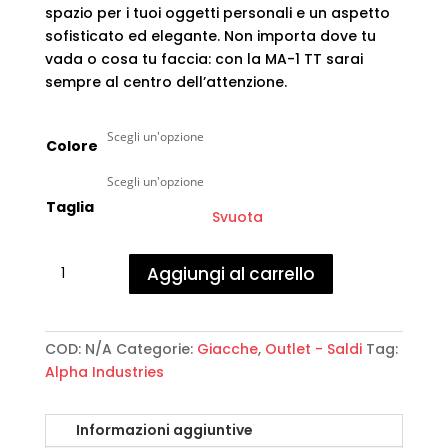
spazio per i tuoi oggetti personali e un aspetto
sofisticato ed elegante. Non importa dove tu
vada o cosa tu faccia: con la MA-1 TT sarai
sempre al centro dell’attenzione.
Colore
Taglia
Svuota
Alpha
Aggiungi al carrello
Industries
-
MA-
1
COD:
N/A
Categorie:
Giacche
,
Outlet - Saldi
Tag:
TT
Alpha Industries
Light
Bomber
Informazioni aggiuntive
Jacket