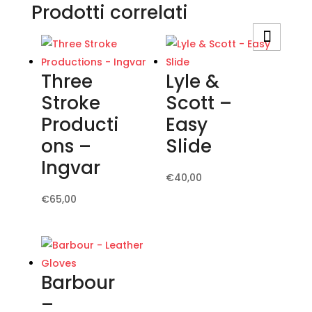
Prodotti correlati
Three
Lyle &
Stroke
Scott –
Producti
Easy
ons –
Slide
Ingvar
Questo
€
40,00
prodotto
Questo
€
65,00
ha
prodotto
più
ha
varianti.
più
Le
varianti.
Barbour
opzioni
Le
–
possono
opzioni