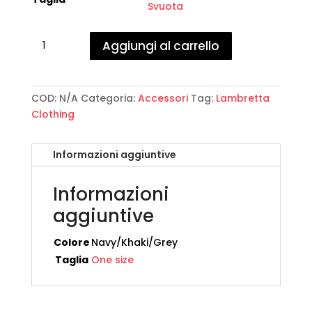
Svuota
Lambretta
Aggiungi al carrello
Clothing
-
Trainer
3
COD:
N/A
Categoria:
Accessori
Tag:
Lambretta
Pack
Clothing
Socks
quantità
Informazioni aggiuntive
Informazioni
aggiuntive
Colore
Navy/Khaki/Grey
Taglia
One size