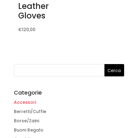
Leather
essere
possono
scelte
Gloves
essere
nella
scelte
pagina
Questo
€
120,00
nella
del
prodotto
pagina
prodotto
ha
del
più
prodotto
varianti.
Le
opzioni
possono
Categorie
essere
scelte
Accessori
nella
Berretti/Cuffie
pagina
Borse/Zaini
del
Buoni Regalo
prodotto