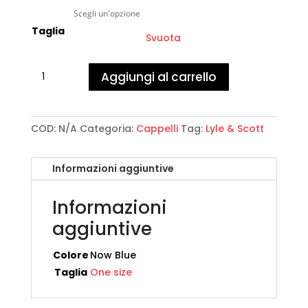
Taglia
Svuota
Lyle
Aggiungi al carrello
&
Scott
-
Baseball
COD:
N/A
Categoria:
Cappelli
Tag:
Lyle & Scott
Cap
quantità
Informazioni aggiuntive
Informazioni
aggiuntive
Colore
Now Blue
Taglia
One size