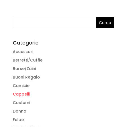
era:
è:
più
€85,00.
€42,50.
varianti.
Le
opzioni
possono
essere
Categorie
scelte
Accessori
nella
pagina
Berretti/Cuffie
del
Borse/Zaini
prodotto
Buoni Regalo
Camicie
Cappelli
Costumi
Donna
Felpe