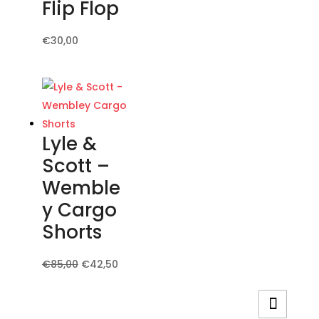
Flip Flop
possono
essere
Questo
€
30,00
scelte
prodotto
nella
ha
pagina
più
del
varianti.
prodotto
Le
Lyle &
opzioni
Scott –
possono
Wemble
essere
y Cargo
scelte
nella
Shorts
pagina
del
Il
Il
Questo
€
85,00
€
42,50
prodotto
prezzo
prezzo
prodotto
originale
attuale
ha