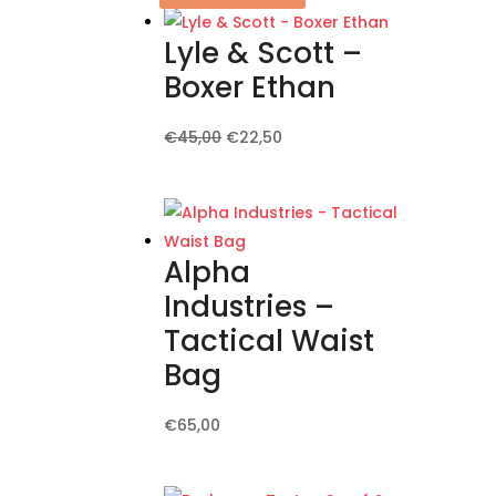
Lyle & Scott –
Boxer Ethan
Il
Il
Questo
€
45,00
€
22,50
prezzo
prezzo
prodotto
originale
attuale
ha
era:
è:
più
€45,00.
€22,50.
varianti.
Alpha
Le
Industries –
opzioni
Tactical Waist
possono
Bag
essere
scelte
Questo
nella
€
65,00
prodotto
pagina
ha
del