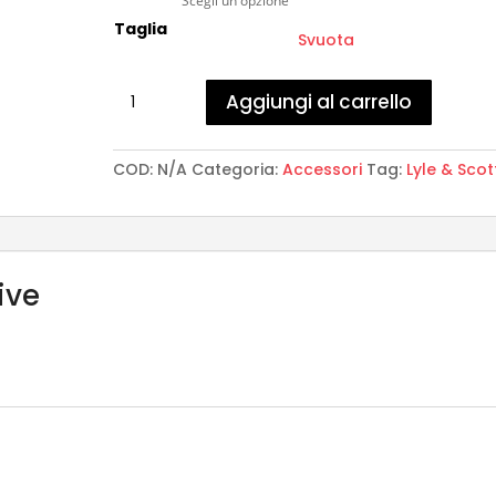
Taglia
Svuota
Lyle
Aggiungi al carrello
&
Scott
-
COD:
N/A
Categoria:
Accessori
Tag:
Lyle & Scot
Belt
Bag
quantità
ive