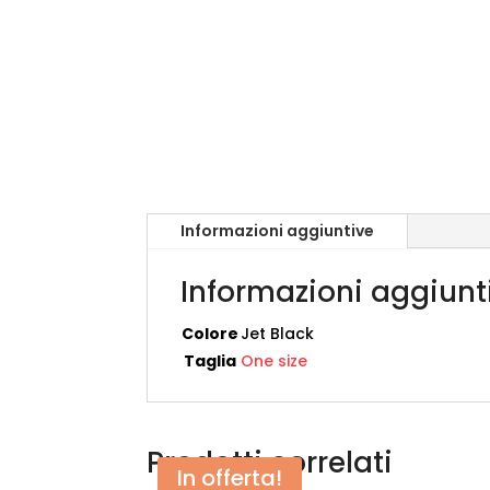
Informazioni aggiuntive
Informazioni aggiunt
Colore
Jet Black
Taglia
One size
Prodotti correlati
In offerta!