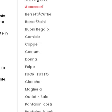
Accessori
Berretti/Cuffie
sia
Borse/Zaini
nte
n
Buoni Regalo
te in
Camicie
Cappelli
Costumi
Donna
Felpe
sso
FUORI TUTTO
ile
Giacche
Maglieria
Outlet - Saldi
Pantaloni corti
Pantaloni lunghi