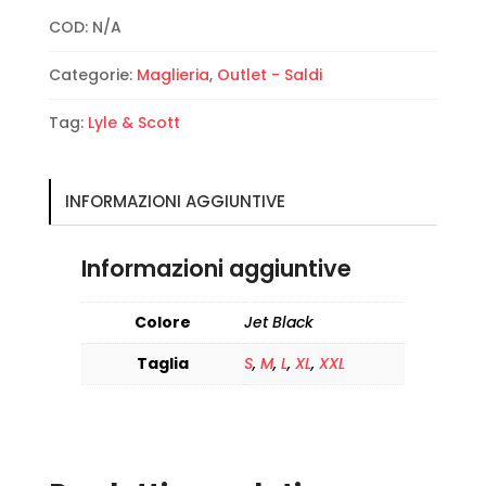
Cotton
COD:
N/A
Merino
Crew
Categorie:
Maglieria
,
Outlet - Saldi
Neck
Jumper
Tag:
Lyle & Scott
quantità
INFORMAZIONI AGGIUNTIVE
Informazioni aggiuntive
Colore
Jet Black
Taglia
S
,
M
,
L
,
XL
,
XXL