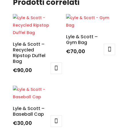
Prodotti correlati
Lyle & Scott –
Gym Bag
Lyle & Scott –
Recycled
€
70,00
Ripstop Duffel
Questo
Bag
prodotto
€
90,00
ha
Questo
più
prodotto
varianti.
ha
Le
più
opzioni
varianti.
Lyle & Scott –
possono
Baseball Cap
Le
essere
opzioni
€
30,00
scelte