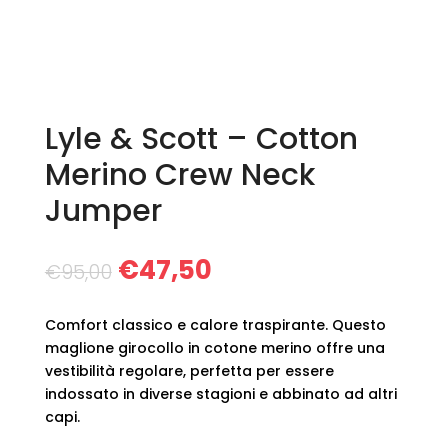
Lyle & Scott – Cotton
Merino Crew Neck
Jumper
Il
Il
€
47,50
€
95,00
prezzo
prezzo
originale
attuale
Comfort classico e calore traspirante. Questo
era:
è:
maglione girocollo in cotone merino offre una
€95,00.
€47,50.
vestibilità regolare, perfetta per essere
indossato in diverse stagioni e abbinato ad altri
capi.