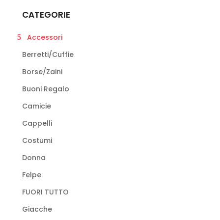
possono
CATEGORIE
essere
scelte
Accessori
nella
Berretti/Cuffie
pagina
Borse/Zaini
del
prodotto
Buoni Regalo
Camicie
Cappelli
Costumi
Donna
Felpe
FUORI TUTTO
Giacche