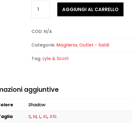
Lyle
AGGIUNGI AL CARRELLO
&
Scott
-
COD:
N/A
Mesh
Logo
Categorie:
Maglieria
,
Outlet - Saldi
Crew
Neck
Tag:
Lyle & Scott
Jumper
quantità
mazioni aggiuntive
olore
Shadow
Taglia
S
,
M
,
L
,
XL
,
XXL