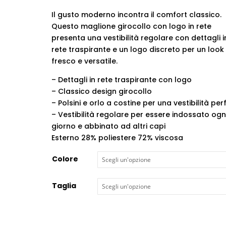
prezzo
prezzo
originale
attuale
Il gusto moderno incontra il comfort classico.
era:
è:
Questo maglione girocollo con logo in rete
€130,00.
€90,00.
presenta una vestibilità regolare con dettagli i
rete traspirante e un logo discreto per un look
fresco e versatile.
– Dettagli in rete traspirante con logo
– Classico design girocollo
– Polsini e orlo a costine per una vestibilità per
– Vestibilità regolare per essere indossato ogn
giorno e abbinato ad altri capi
Esterno 28% poliestere 72% viscosa
Colore
Taglia