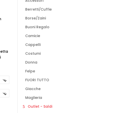
Accessori
Berretti/Cuffie
Borse/Zaini
n
Buoni Regalo
Camicie
Cappelli
fetta
Costumi
i
Donna
Felpe
FUORI TUTTO
Giacche
Maglieria
Outlet - Saldi