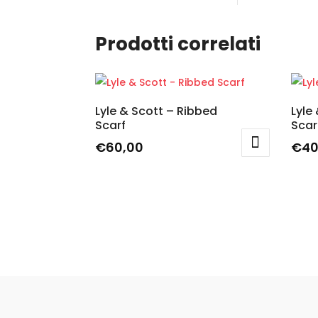
Prodotti correlati
Lyle & Scott – Ribbed
Lyle
Scarf
Scar
€
60,00
€
40
Questo
Ques
prodotto
prod
ha
ha
più
più
varianti.
varian
Le
Le
opzioni
opzio
possono
poss
essere
esse