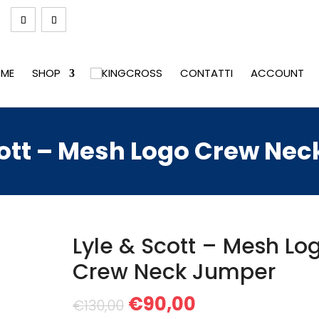
ME
SHOP
CONTATTI
ACCOUNT
cott – Mesh Logo Crew Ne
Lyle & Scott – Mesh Lo
Crew Neck Jumper
Il
Il
€
90,00
€
130,00