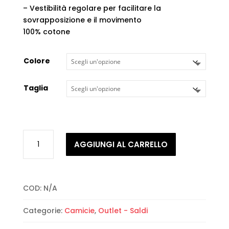
– Vestibilità regolare per facilitare la
sovrapposizione e il movimento
100% cotone
Colore
Taglia
Lyle
AGGIUNGI AL CARRELLO
&
Scott
-
Plain
COD:
N/A
Oxford
Shirt
Categorie:
Camicie
,
Outlet - Saldi
L/S
quantità