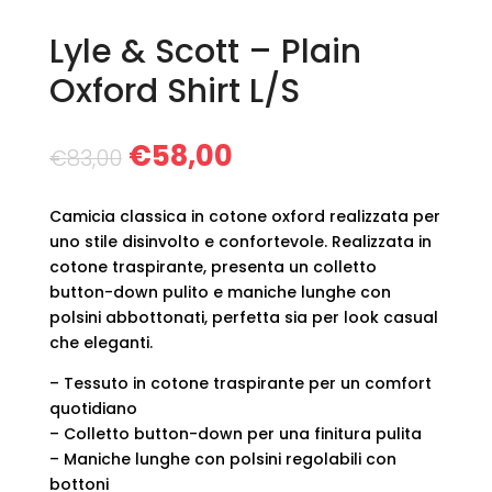
Lyle & Scott – Plain
Oxford Shirt L/S
Il
Il
€
58,00
€
83,00
prezzo
prezzo
originale
attuale
Camicia classica in cotone oxford realizzata per
era:
è:
uno stile disinvolto e confortevole. Realizzata in
€83,00.
€58,00.
cotone traspirante, presenta un colletto
button-down pulito e maniche lunghe con
polsini abbottonati, perfetta sia per look casual
che eleganti.
– Tessuto in cotone traspirante per un comfort
quotidiano
– Colletto button-down per una finitura pulita
– Maniche lunghe con polsini regolabili con
bottoni