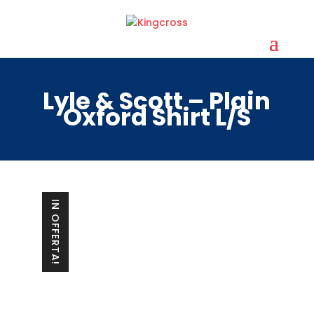
Lyle & Scott – Plain
Oxford Shirt L/S
IN OFFERTA!