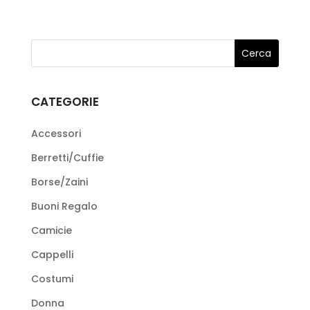
€125,00.
è:
ha
pagina
del
€62,50.
più
del
prodotto
varianti.
prodotto
Le
opzioni
possono
CATEGORIE
essere
scelte
Accessori
nella
Berretti/Cuffie
pagina
Borse/Zaini
del
prodotto
Buoni Regalo
Camicie
Cappelli
Costumi
Donna