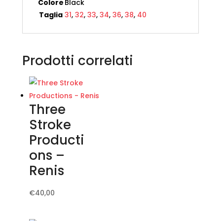
Colore
Black
Taglia
31
,
32
,
33
,
34
,
36
,
38
,
40
Prodotti correlati
Three
Stroke
Producti
ons –
Renis
Questo
€
40,00
prodotto
ha