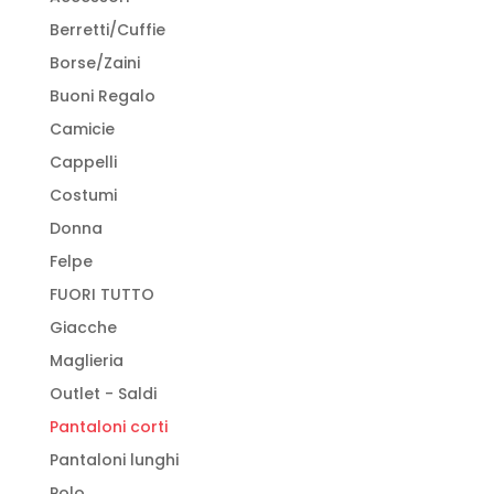
pagina
Berretti/Cuffie
del
Borse/Zaini
prodotto
Buoni Regalo
Camicie
Cappelli
Costumi
Donna
Felpe
FUORI TUTTO
Giacche
Maglieria
Outlet - Saldi
Pantaloni corti
Pantaloni lunghi
Polo