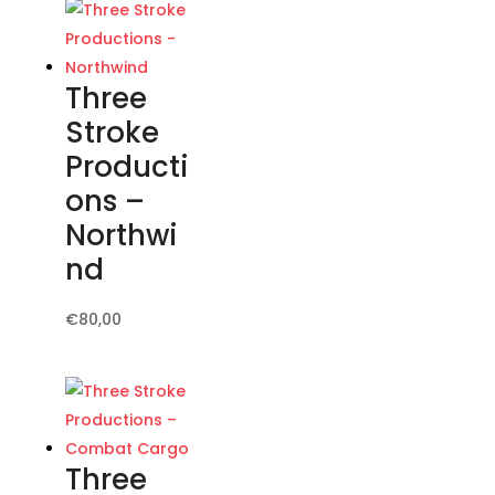
più
varianti.
Le
Three
opzioni
Stroke
possono
Producti
essere
ons –
scelte
nella
Northwi
pagina
nd
del
prodotto
Questo
€
80,00
prodotto
ha
più
varianti.
Le
Three
opzioni