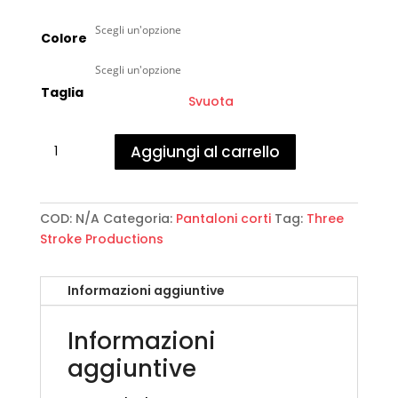
Colore
Taglia
Svuota
Three
Aggiungi al carrello
Stroke
Productions
-
Explorer
COD:
N/A
Categoria:
Pantaloni corti
Tag:
Three
Cargo
Stroke Productions
quantità
Informazioni aggiuntive
Informazioni
aggiuntive