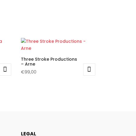
Three Stroke Productions
– Arne
€
99,00
Questo
prodotto
ha
più
varianti.
Le
opzioni
possono
LEGAL
essere