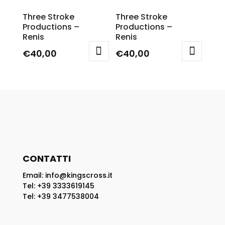
Le
€30,00.
varianti.
Three Stroke
Three Stroke
opzioni
Le
Productions –
Productions –
possono
opzioni
Renis
Renis
essere
possono
€
40,00
€
40,00
scelte
essere
nella
Questo
Questo
scelte
pagina
prodotto
prodotto
nella
del
ha
ha
pagina
prodotto
più
più
del
varianti.
varianti.
prodotto
Le
Le
opzioni
opzioni
possono
possono
CONTATTI
essere
essere
scelte
scelte
Email: info@kingscross.it
nella
nella
Tel: +39 3333619145
pagina
pagina
Tel: +39 3477538004
del
del
prodotto
prodotto