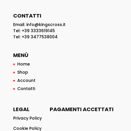
essere
scelte
CONTATTI
nella
Email: info@kingscross.it
pagina
Tel: +39 3333619145
del
Tel: +39 3477538004
prodotto
MENÙ
Home
Shop
Account
Contatti
LEGAL
PAGAMENTI ACCETTATI
Privacy Policy
Cookie Policy