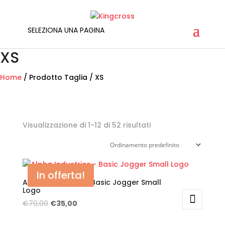
SELEZIONA UNA PAGINA
XS
Home
/ Prodotto Taglia / XS
Visualizzazione di 1-12 di 52 risultati
In offerta!
Alpha Industries – Basic Jogger Small
Logo
Il
Il
€
70,00
€
35,00
Questo
prezzo
prezzo