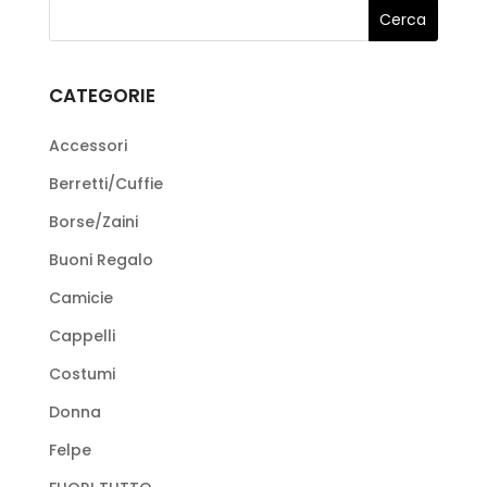
Le
opzioni
possono
CATEGORIE
essere
scelte
Accessori
nella
Berretti/Cuffie
pagina
Borse/Zaini
del
prodotto
Buoni Regalo
Camicie
Cappelli
Costumi
Donna
Felpe