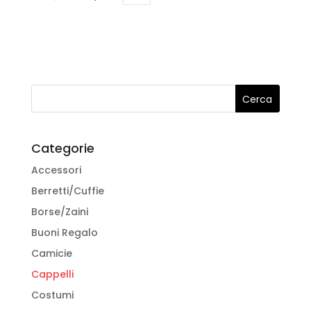
Questo
prezzo
prezzo
prodotto
originale
attuale
ha
era:
è:
più
€140,00.
€70,00.
varianti.
Le
opzioni
possono
Categorie
essere
Accessori
scelte
Berretti/Cuffie
nella
pagina
Borse/Zaini
del
Buoni Regalo
prodotto
Camicie
Cappelli
Costumi