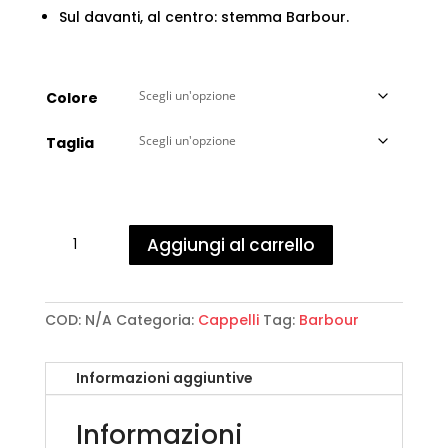
Sul davanti, al centro: stemma Barbour.
Colore
Taglia
Barbour
Aggiungi al carrello
-
Cascade
Bucket
Hat
COD:
N/A
Categoria:
Cappelli
Tag:
Barbour
quantità
Informazioni aggiuntive
Informazioni