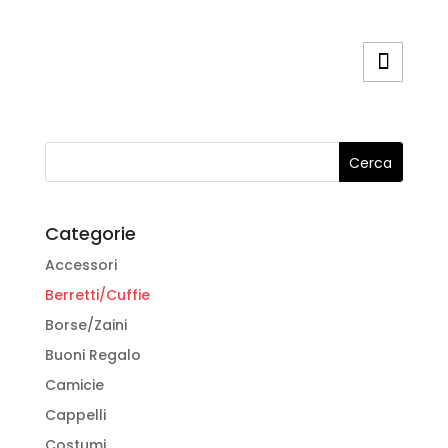
essere
scelte
nella
pagina
del
prodotto
Categorie
Accessori
Berretti/Cuffie
Borse/Zaini
Buoni Regalo
Camicie
Cappelli
Costumi