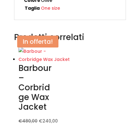
Colore
Olive
Taglia
One size
Prodotti correlati
In offerta!
Barbour
–
Corbrid
ge Wax
Jacket
Il
€
480,00
€
240,00
Il
Questo
prezzo
prezzo
prodotto
originale