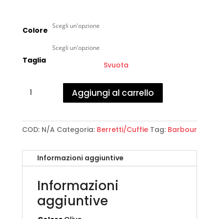
Colore
Taglia
Svuota
Barbour
Aggiungi al carrello
-
Case
Fairisle
Beanie
COD:
N/A
Categoria:
Berretti/Cuffie
Tag:
Barbour
quantità
Informazioni aggiuntive
Informazioni
aggiuntive