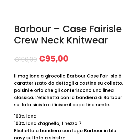
Barbour – Case Fairisle
Crew Neck Knitwear
Il
Il
€
95,00
€
190,00
prezzo
prezzo
originale
attuale
Il maglione a girocollo Barbour Case Fair Isle è
era:
è:
caratterizzato da dettagli a costine su colletto,
€190,00.
€95,00.
polsini e orlo che gli conferiscono una linea
classica. L’etichetta con la bandiera di Barbour
sul lato sinistro rifinisce il capo finemente.
100% lana
100% lana d’agnello, finezza 7
Etichetta a bandiera con logo Barbour in blu
navy sul lato a sinistra