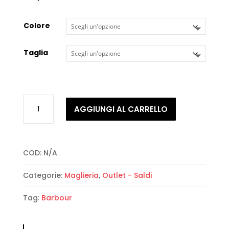
Colore
Taglia
Barbour
AGGIUNGI AL CARRELLO
-
Case
Fairisle
Crew
COD:
N/A
Neck
Knitwear
Categorie:
Maglieria
,
Outlet - Saldi
quantità
Tag:
Barbour