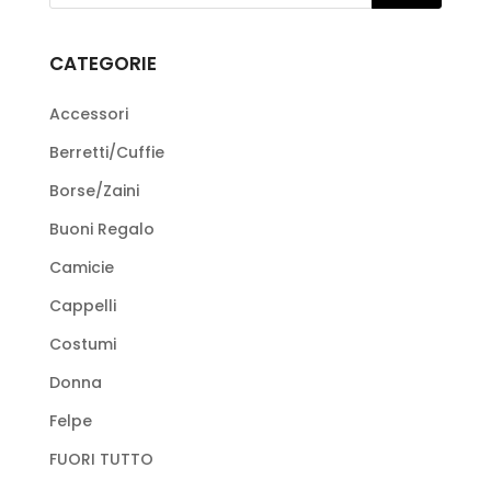
opzioni
possono
CATEGORIE
essere
scelte
Accessori
nella
Berretti/Cuffie
pagina
Borse/Zaini
del
prodotto
Buoni Regalo
Camicie
Cappelli
Costumi
Donna
Felpe
FUORI TUTTO