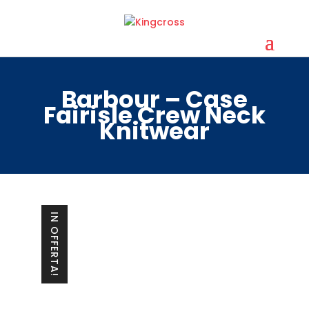
Barbour – Case
Fairisle Crew Neck
Knitwear
IN OFFERTA!