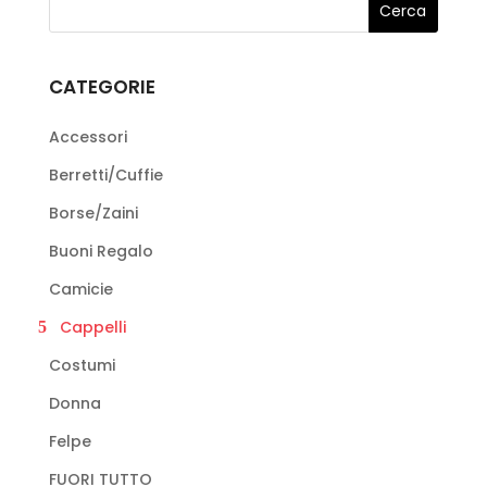
Le
opzioni
possono
CATEGORIE
essere
scelte
Accessori
nella
Berretti/Cuffie
pagina
Borse/Zaini
del
prodotto
Buoni Regalo
Camicie
Cappelli
Costumi
Donna
Felpe
FUORI TUTTO