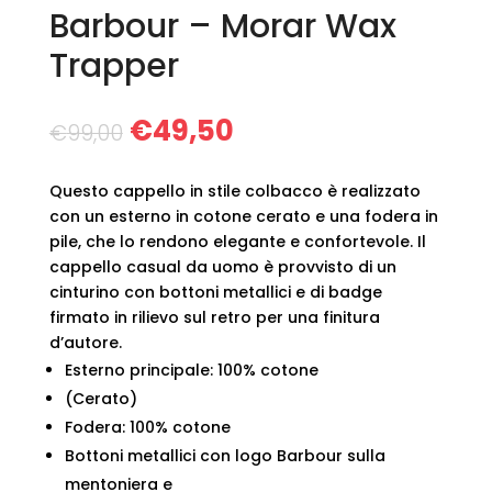
Barbour – Morar Wax
Trapper
Il
Il
€
49,50
€
99,00
prezzo
prezzo
originale
attuale
Questo cappello in stile colbacco è realizzato
era:
è:
con un esterno in cotone cerato e una fodera in
€99,00.
€49,50.
pile, che lo rendono elegante e confortevole. Il
cappello casual da uomo è provvisto di un
cinturino con bottoni metallici e di badge
firmato in rilievo sul retro per una finitura
d’autore.
Esterno principale: 100% cotone
(Cerato)
Fodera: 100% cotone
Bottoni metallici con logo Barbour sulla
mentoniera e