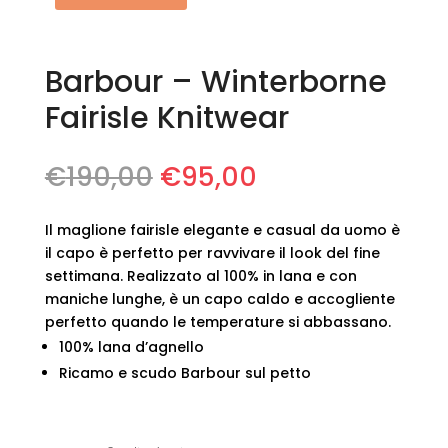
Barbour – Winterborne
Fairisle Knitwear
Il
Il
€
190,00
€
95,00
prezzo
prezzo
originale
attuale
Il maglione fairisle elegante e casual da uomo è
era:
è:
il capo è perfetto per ravvivare il look del fine
€190,00.
€95,00.
settimana. Realizzato al 100% in lana e con
maniche lunghe, è un capo caldo e accogliente
perfetto quando le temperature si abbassano.
100% lana d’agnello
Ricamo e scudo Barbour sul petto