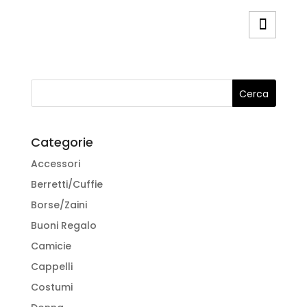
del
prodotto
prodotto
ha
più
varianti.
Le
opzioni
possono
essere
Categorie
scelte
Accessori
nella
pagina
Berretti/Cuffie
del
Borse/Zaini
prodotto
Buoni Regalo
Camicie
Cappelli
Costumi