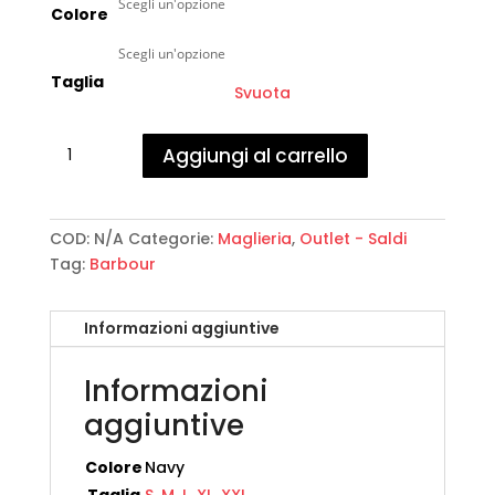
Colore
Taglia
Svuota
Barbour
Aggiungi al carrello
-
Winterborne
Fairisle
Knitwear
COD:
N/A
Categorie:
Maglieria
,
Outlet - Saldi
quantità
Tag:
Barbour
Informazioni aggiuntive
Informazioni
aggiuntive
Colore
Navy