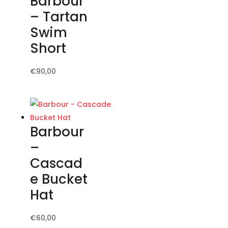
Barbour
Le
– Tartan
opzioni
Swim
possono
Short
essere
scelte
Questo
€
90,00
nella
prodotto
pagina
ha
del
più
prodotto
varianti.
Barbour
Le
–
opzioni
Cascad
possono
e Bucket
essere
scelte
Hat
nella
pagina
Questo
€
60,00