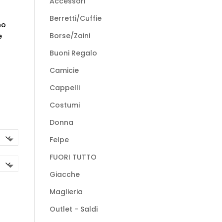
Accessori
Berretti/Cuffie
no
Borse/Zaini
e
Buoni Regalo
Camicie
Cappelli
Costumi
Donna
Felpe
FUORI TUTTO
Giacche
Maglieria
Outlet - Saldi