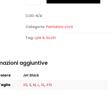
Scott
-
COD:
N/A
Sweat
Short
Categoria:
Pantaloni corti
quantità
Tag:
Lyle & Scott
mazioni aggiuntive
olore
Jet Black
Taglia
XS
,
S
,
M
,
L
,
XL
,
XXL