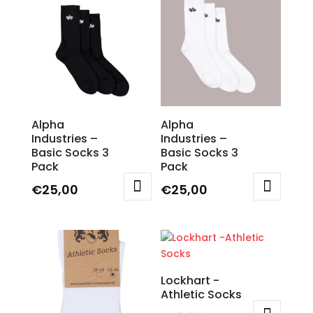
Alpha
Alpha
Industries –
Industries –
Basic Socks 3
Basic Socks 3
Pack
Pack
€
25,00
€
25,00
Questo
Questo
prodotto
prodotto
ha
ha
più
più
varianti.
varianti.
Lockhart -
Le
Le
Athletic Socks
opzioni
opzioni