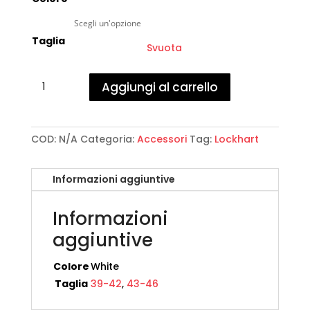
Taglia
Svuota
Lockhart
Aggiungi al carrello
-
Athletic
Socks
quantità
COD:
N/A
Categoria:
Accessori
Tag:
Lockhart
Informazioni aggiuntive
Informazioni
aggiuntive
Colore
White
Taglia
39-42
,
43-46