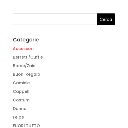
varianti.
prodotto
Le
opzioni
possono
essere
Categorie
scelte
Accessori
nella
pagina
Berretti/Cuffie
del
Borse/Zaini
prodotto
Buoni Regalo
Camicie
Cappelli
Costumi
Donna
Felpe
FUORI TUTTO