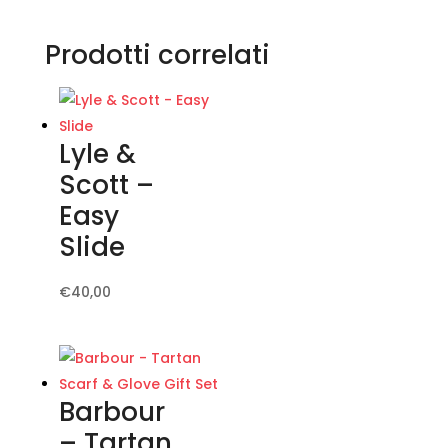
Prodotti correlati
Lyle &
Scott –
Easy
Slide
Questo
€
40,00
prodotto
ha
più
varianti.
Barbour
Le
– Tartan
opzioni