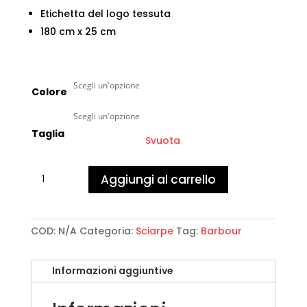
Etichetta del logo tessuta
180 cm x 25 cm
Colore
Taglia
Svuota
Barbour
Aggiungi al carrello
-
New
Check
Tartan
COD:
N/A
Categoria:
Sciarpe
Tag:
Barbour
Scarf
quantità
Informazioni aggiuntive