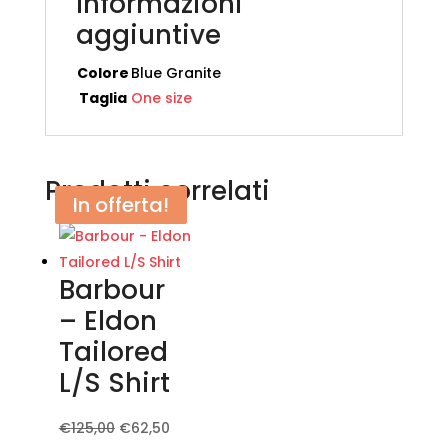
Informazioni
aggiuntive
Colore
Blue Granite
Taglia
One size
Prodotti correlati
In offerta!
In offerta!
Barbour
– Eldon
Tailored
L/S Shirt
Il
Il
Questo
€
125,00
€
62,50