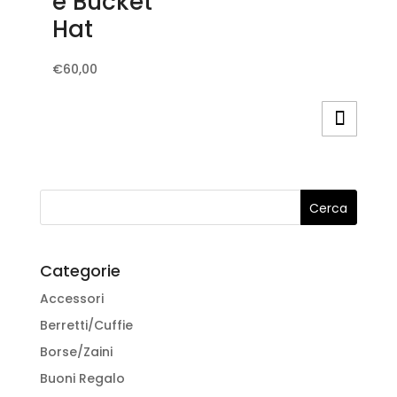
e Bucket
scelte
Hat
nella
pagina
Questo
€
60,00
del
prodotto
prodotto
ha
più
varianti.
Le
opzioni
possono
essere
Categorie
scelte
Accessori
nella
pagina
Berretti/Cuffie
del
Borse/Zaini
prodotto
Buoni Regalo